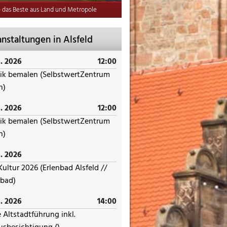
 - das Beste aus Land und Metropole
nstaltungen in Alsfeld
. 2026
12:00
ik bemalen (SelbstwertZentrum
n)
. 2026
12:00
ik bemalen (SelbstwertZentrum
n)
. 2026
ultur 2026 (Erlenbad Alsfeld //
nbad)
. 2026
14:00
 Altstadtführung inkl.