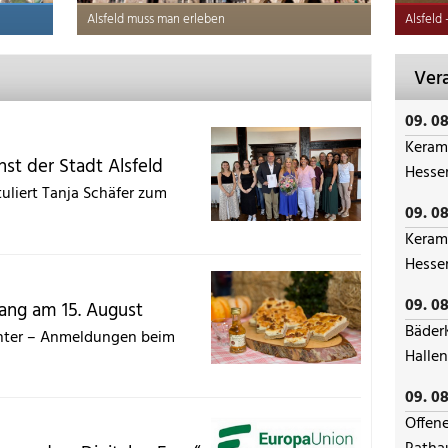
Alsfeld muss man erleben
Alsfeld
Vera
09. 08
Keram
nst der Stadt Alsfeld
Hesse
uliert Tanja Schäfer zum
09. 08
Keram
Hesse
09. 08
ang am 15. August
BäderK
enter – Anmeldungen beim
Halle
09. 08
Offene