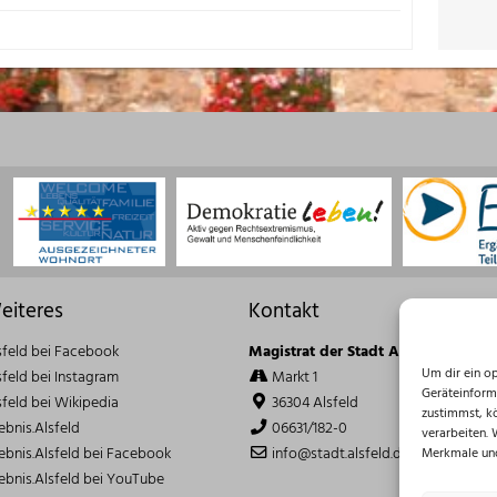
eiteres
Kontakt
sfeld bei Facebook
Magistrat der Stadt Alsfeld
Um dir ein o
sfeld bei Instagram
Markt 1
Geräteinform
sfeld bei Wikipedia
36304 Alsfeld
zustimmst, k
lebnis.Alsfeld
06631/182-0
verarbeiten.
lebnis.Alsfeld bei Facebook
info@stadt.alsfeld.de
Merkmale und
lebnis.Alsfeld bei YouTube