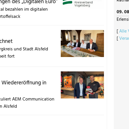
Ratha
gen des „Digitalen Euro“
tal bezahlen im digitalen
09. 08
rtoffelsack
Erlens
[
Alle
[
Vera
ichnet
gkreis und Stadt Alsfeld
eit fort
 Wiedereröffnung in
atuliert AEM Communication
n Alsfeld