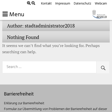
Skip
Kontakt
Impressum
Datenschutz
Webcam
Sie sind hier:
Home
»
to
Menu
content
Author:
stadtadministrator2018
Nothing Found
It seems we can’t find what you’re looking for. Perhaps
searching can help.
Barrierefreiheit
Erklärung zur Barrierefreiheit
Formular zur Übermittlung von Problemen der Barrierefreiheit auf dieser