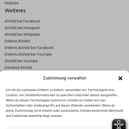
Website
Weiteres
Alsfeld bei Facebook
Alsfeld bei Instagram
Alsfeld bei Wikipedia
Erlebnis.Alsfeld
Erlebnis.Alsfeld bei Facebook
Erlebnis.Alsfeld bei YouTube
Alsfeld bei Youtube
Erlenbad Alsfeld
Kontakt
Zustimmung verwalten
Magistrat der Stadt Alsfeld
Um dir ein optimales Erlebnis zu bieten, verwenden wir Technologien wie
Markt 1
Cookies, um Geräteinformationen zu speichern und/oder darauf zuzugreifen.
36304 Alsfeld
Wenn du diesen Technologien zustimmst, können wir Daten wie das
06631/182-0
Surfverhalten oder eindeutige IDs auf dieser Website verarbeiten. Wenn du
deine Zustimmung nicht erteilst oder zurückziehst, können bestimmte Merkmale
info@stadt.alsfeld.de
und Funktionen beeinträchtigt werden.
Öffnungszeiten