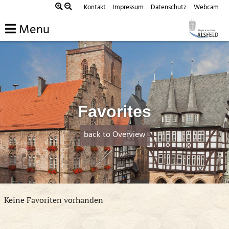
Skip
Kontakt
Impressum
Datenschutz
Webcam
to
Menu
content
Favorites
back to Overview
Keine Favoriten vorhanden