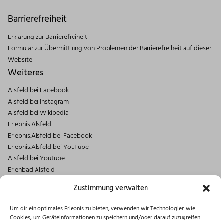
Barrierefreiheit
Erklärung zur Barrierefreiheit
Formular zur Übermittlung von Problemen der Barrierefreiheit auf dieser
Website
Weiteres
Alsfeld bei Facebook
Alsfeld bei Instagram
Alsfeld bei Wikipedia
Erlebnis.Alsfeld
Erlebnis.Alsfeld bei Facebook
Erlebnis.Alsfeld bei YouTube
Alsfeld bei Youtube
Erlenbad Alsfeld
Kontakt
Zustimmung verwalten
Tourist Center Alsfeld (TCA)
Um dir ein optimales Erlebnis zu bieten, verwenden wir Technologien wie
Rittergasse 3
Cookies, um Geräteinformationen zu speichern und/oder darauf zuzugreifen.