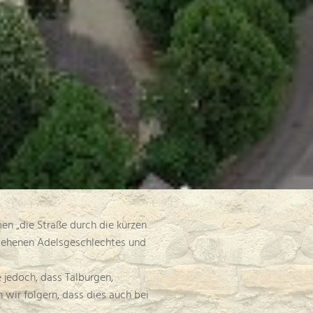
en „die Straße durch die kurzen
gesehenen Adelsgeschlechtes und
 jedoch, dass Talburgen,
wir folgern, dass dies auch bei