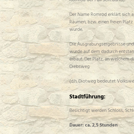
Romrod der Fall sein dürfte.
Der Name Romrod erklärt sich a
Räumen, bzw. einen freien Platz
wurde.
Die Ausgrabungsergebnisse und F
wurde auf dem dadurch entstande
erbaut. Der Platz, an welchem d
Diebsweg
(d.h. Diotweg bedeutet Volksweg
Stadtführung:
Besichtigt werden Schloss, Sch
Dauer: ca. 2,5 Stunden