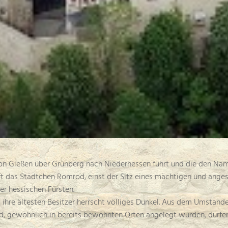
von Gießen über Grünberg nach Niederhessen führt und die den Nam
rift das Städtchen Romrod, einst der Sitz eines mächtigen und an
er hessischen Fürsten.
ihre ältesten Besitzer herrscht völliges Dunkel. Aus dem Umstande
, gewöhnlich in bereits bewohnten Orten angelegt wurden, dürfen 