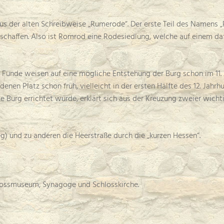
us der alten Schreibweise „Rumerode“. Der erste Teil des Namens 
 schaffen. Also ist Romrod eine Rodesiedlung, welche auf einem d
unde weisen auf eine mögliche Entstehung der Burg schon im 11. J
nen Platz schon früh, vielleicht in der ersten Hälfte des 12. Jahrh
ie Burg errichtet wurde, erklärt sich aus der Kreuzung zweier wich
) und zu anderen die Heerstraße durch die „kurzen Hessen“.
lossmuseum, Synagoge und Schlosskirche.