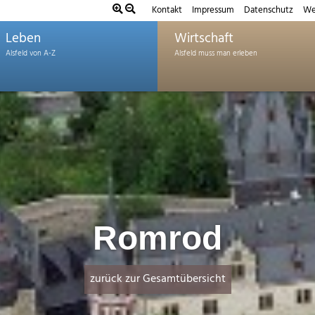
Kontakt
Impressum
Datenschutz
We
Leben
Wirtschaft
Romrod
zurück zur Gesamtübersicht