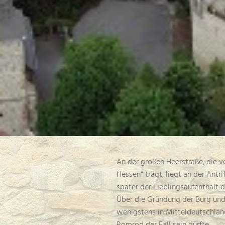
An der großen Heerstraße, die 
Hessen“ trägt, liegt an der Ant
später der Lieblingsaufenthalt d
Über die Gründung der Burg und 
wenigstens in Mitteldeutschland