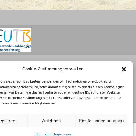
Öffnungszeiten
Cookie-Zustimmung verwalten
Montag: 08:30 – 16:00 Uhr
ptimales Erlebnis zu bieten, verwenden wir Technologien wie Cookies, um
Dienstag: 08:30 – 12:00 Uhr
ationen zu speichern und/oder darauf zuzugreifen. Wenn du diesen Technologien
Mittwoch: 08:30 – 12:00 Uhr
önnen wir Daten wie das Surfverhalten oder eindeutige IDs auf dieser Website
Donnerstag: 10:00 – 18:00 Uhr
 Wenn du deine Zustimmung nicht erteilst oder zurückziehst, können bestimmte
Freitag: 08:30 – 12:00 Uhr
 Funktionen beeinträchtigt werden.
eptieren
Ablehnen
Einstellungen ansehen
Datenschutz
Impressum