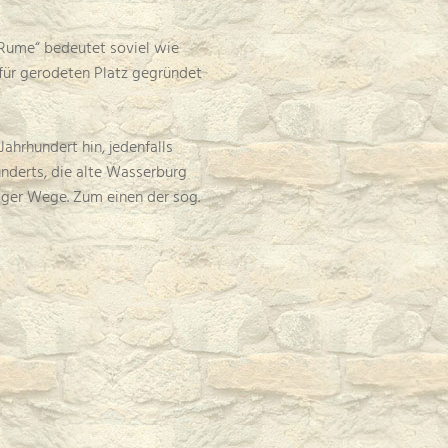
„Rume“ bedeutet soviel wie
afür gerodeten Platz gegründet
ahrhundert hin, jedenfalls
underts, die alte Wasserburg
tiger Wege. Zum einen der sog.