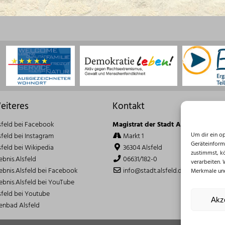
eiteres
Kontakt
sfeld bei Facebook
Magistrat der Stadt Alsfeld
Um dir ein o
sfeld bei Instagram
Markt 1
Geräteinform
sfeld bei Wikipedia
36304 Alsfeld
zustimmst, k
lebnis.Alsfeld
06631/182-0
verarbeiten.
lebnis.Alsfeld bei Facebook
info@stadt.alsfeld.de
Merkmale und
lebnis.Alsfeld bei YouTube
sfeld bei Youtube
Akz
lenbad Alsfeld