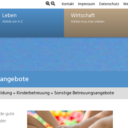
Kontakt
Impressum
Datenschutz
We
Leben
Wirtschaft
sangebote
ildung
»
Kinderbetreuung
»
Sonstige Betreuungsangebote
nde gute
der