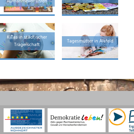
Aufnahmeverfahren
KiTas in städtischer
Tagesmütter in Alsfeld
Trägerschaft