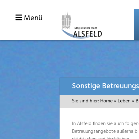
Menü
Zum
Sonstige Betreuung
Inhalt
springen
Sie sind hier:
Home
»
Leben
»
B
In Alsfeld finden sie auch folge
Betreuungsangebote außerhalb 