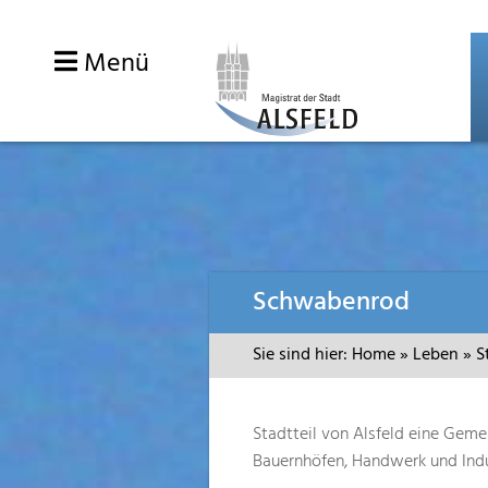
Menü
Zum
Schwabenrod
Inhalt
springen
Sie sind hier:
Home
»
Leben
»
S
Stadtteil von Alsfeld eine Geme
Bauernhöfen, Handwerk und Indu