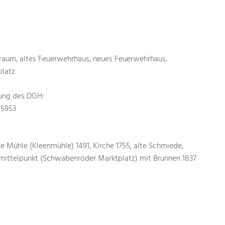
raum, altes Feuerwehrhaus, neues Feuerwehrhaus,
platz
tung des DGH:
15953
te Mühle (Kleenmühle) 1491, Kirche 1755, alte Schmiede,
fmittelpunkt (Schwabenröder Marktplatz) mit Brunnen 1837