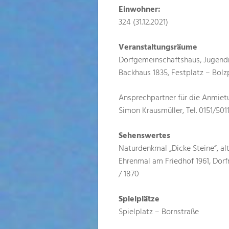
Einwohner:
324 (31.12.2021)
Veranstaltungsräume
Dorfgemeinschaftshaus, Jugend
Backhaus 1835, Festplatz – Bolz
Ansprechpartner für die Anmie
Simon Krausmüller, Tel. 0151/501
Sehenswertes
Naturdenkmal „Dicke Steine“, al
Ehrenmal am Friedhof 1961, Dor
/ 1870
Spielplätze
Spielplatz – Bornstraße