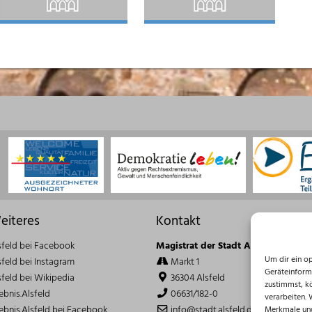
eiteres
Kontakt
sfeld bei Facebook
Magistrat der Stadt Alsfeld
Um dir ein o
sfeld bei Instagram
Markt 1
Geräteinform
sfeld bei Wikipedia
36304 Alsfeld
zustimmst, k
lebnis.Alsfeld
06631/182-0
verarbeiten.
lebnis.Alsfeld bei Facebook
info@stadt.alsfeld.de
Merkmale und