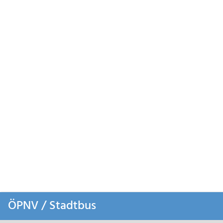
Zum
ÖPNV / Stadtbus
Inhalt
springen