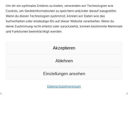
Um dir ein optimales Erlebnis zu bieten, verwenden wir Technologien wie
Cookies, um Geräteinformationen zu speichern und/oder darauf zuzugreifen.
Wenn du diesen Technologien zustimmst, können wir Daten wie das
Surfverhalten oder eindeutige IDs auf dieser Website verarbeiten. Wenn du
deine Zustimmung nicht erteilst oder zurückziehst, können bestimmte Merkmale
und Funktionen beeinträchtigt werden.
Akzeptieren
Ablehnen
Standesamt
Einstellungen ansehen
Fachbereich 3 - Bürgerdienste
Markt 3, 36304 Alsfeld
Datenschutz
Impressum
Tel.:
06631/182 156 - 06631/182
157 - 06631/182 159
E-Mail:
standesamt@stadt.alsf
eld.de