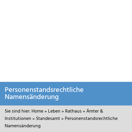
Zum
Personenstandsrechtliche
Inhalt
Namensänderung
springen
Sie sind hier:
Home
»
Leben
»
Rathaus
»
Ämter &
Institutionen
»
Standesamt
»
Personenstandsrechtliche
Namensänderung