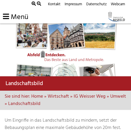
Zum
Kontakt
Impressum
Datenschutz
Webcam
Inhalt
Menü
springen
Landschaftsbild
Sie sind hier:
Home
»
Wirtschaft
»
IG Weisser Weg
»
Umwelt
»
Landschaftsbild
Um Eingriffe in das Landschaftsbild zu mindern, setzt der
Bebauungsplan eine maximale Gebäudehöhe von 20m fest.