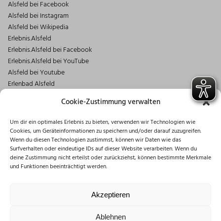
Alsfeld bei Facebook
Alsfeld bei Instagram
Alsfeld bei Wikipedia
Erlebnis.Alsfeld
Erlebnis.Alsfeld bei Facebook
Erlebnis.Alsfeld bei YouTube
Alsfeld bei Youtube
Erlenbad Alsfeld
Kontakt
Cookie-Zustimmung verwalten
Stabstelle Wirtschaftsförderung
Um dir ein optimales Erlebnis zu bieten, verwenden wir Technologien wie
Markt 1
Cookies, um Geräteinformationen zu speichern und/oder darauf zuzugreifen.
36304 Alsfeld
Wenn du diesen Technologien zustimmst, können wir Daten wie das
06631/182-125
Surfverhalten oder eindeutige IDs auf dieser Website verarbeiten. Wenn du
deine Zustimmung nicht erteilst oder zurückziehst, können bestimmte Merkmale
u.eifert@stadt.alsfeld.de
und Funktionen beeinträchtigt werden.
Öffnungszeiten
Montag: 08:30 – 16:00 Uhr
Akzeptieren
Dienstag: 08:30 – 12:00 Uhr
Mittwoch: 08:30 – 12:00 Uhr
Ablehnen