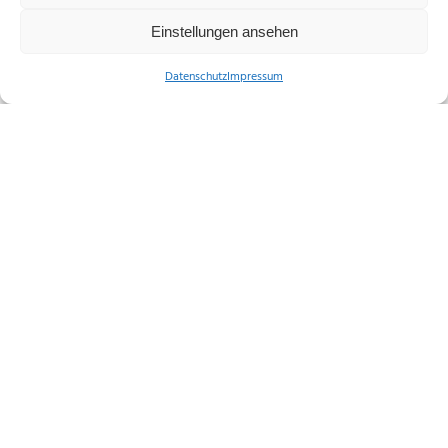
Einstellungen ansehen
Datenschutz
Impressum
Bürgerbüro
Fachbereich 3 - Bürgerdienste
Markt 6, 36304 Alsfeld
Tel.:
49 6631 182-400
E-Mail:
buergerbuero@stadt.al
sfeld.de
Barrierefreiheit
Erklärung zur Barrierefreiheit
Formular zur Übermittlung von Problemen der Barrierefreiheit auf dieser