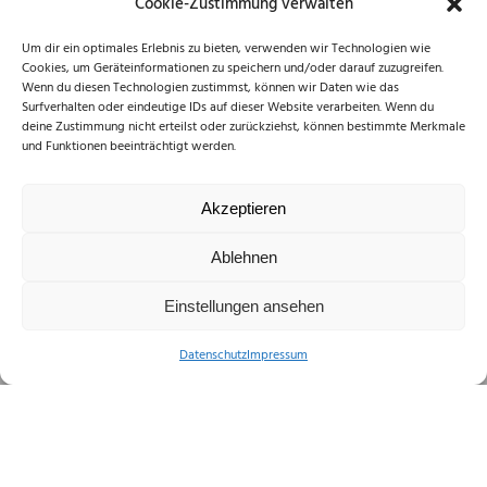
Cookie-Zustimmung verwalten
Um dir ein optimales Erlebnis zu bieten, verwenden wir Technologien wie
Tourist Center Alsfeld
Cookies, um Geräteinformationen zu speichern und/oder darauf zuzugreifen.
Rittergasse 3, 36304 Alsfeld
Wenn du diesen Technologien zustimmst, können wir Daten wie das
Tel.:
Surfverhalten oder eindeutige IDs auf dieser Website verarbeiten. Wenn du
06631/182-165
deine Zustimmung nicht erteilst oder zurückziehst, können bestimmte Merkmale
E-Mail:
tourismus@stadt.alsfel
und Funktionen beeinträchtigt werden.
d.de
Akzeptieren
Ablehnen
Einstellungen ansehen
Barrierefreiheit
Datenschutz
Impressum
Erklärung zur Barrierefreiheit
Formular zur Übermittlung von Problemen der Barrierefreiheit auf dieser
Website
Weiteres