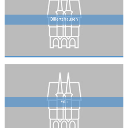
Billertshausen
Eifa