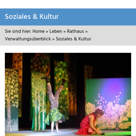
Zum
Soziales & Kultur
Inhalt
springen
Sie sind hier:
Home
»
Leben
»
Rathaus
»
Verwaltungsüberblick
»
Soziales & Kultur