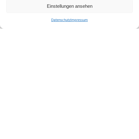
Einstellungen ansehen
Datenschutz
Impressum
Nicole Jörg
Stabsstelle Soziales und Kultur
Markt 7, 36304 Alsfeld
Tel.:
06631/182-333
E-Mail:
soziales_kultur@stadt.
alsfeld.de