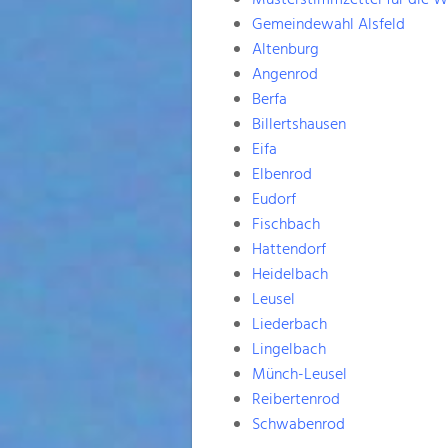
Musterstimmzettel für die W
Gemeindewahl Alsfeld
Altenburg
Angenrod
Berfa
Billertshausen
Eifa
Elbenrod
Eudorf
Fischbach
Hattendorf
Heidelbach
Leusel
Liederbach
Lingelbach
Münch-Leusel
Reibertenrod
Schwabenrod