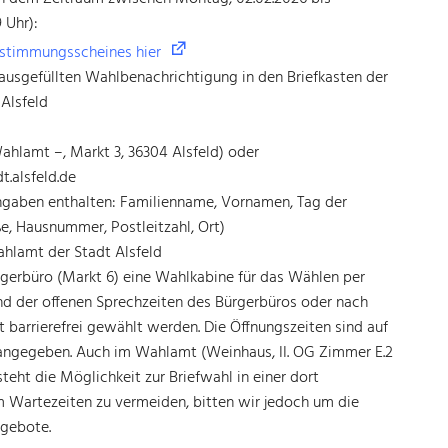
 Uhr):
stimmungsscheines hier
ausgefüllten Wahlbenachrichtigung in den Briefkasten der
 Alsfeld
Wahlamt –, Markt 3, 36304 Alsfeld) oder
.alsfeld.de
gaben enthalten: Familienname, Vornamen, Tag der
e, Hausnummer, Postleitzahl, Ort)
ahlamt der Stadt Alsfeld
rgerbüro (Markt 6) eine Wahlkabine für das Wählen per
nd der offenen Sprechzeiten des Bürgerbüros oder nach
 barrierefrei gewählt werden. Die Öffnungszeiten sind auf
angegeben. Auch im Wahlamt (Weinhaus, II. OG Zimmer E.2
steht die Möglichkeit zur Briefwahl in einer dort
m Wartezeiten zu vermeiden, bitten wir jedoch um die
ngebote.