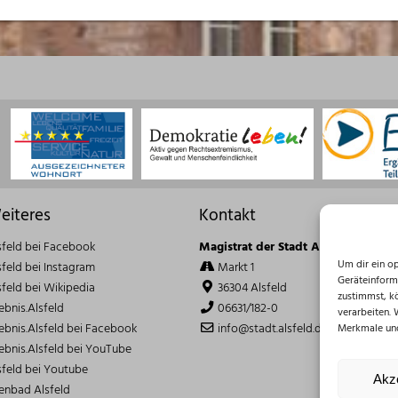
eiteres
Kontakt
sfeld bei Facebook
Magistrat der Stadt Alsfeld
Um dir ein o
sfeld bei Instagram
Markt 1
Geräteinform
sfeld bei Wikipedia
36304 Alsfeld
zustimmst, k
lebnis.Alsfeld
06631/182-0
verarbeiten.
lebnis.Alsfeld bei Facebook
info@stadt.alsfeld.de
Merkmale und
lebnis.Alsfeld bei YouTube
sfeld bei Youtube
Akz
lenbad Alsfeld