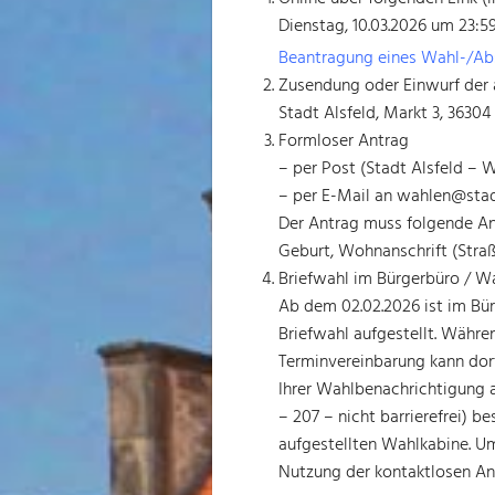
Dienstag, 10.03.2026 um 23:59
Beantragung eines Wahl-/Ab
Zusendung oder Einwurf der 
Stadt Alsfeld, Markt 3, 36304
Formloser Antrag
– per Post (Stadt Alsfeld – 
– per E-Mail an wahlen@stadt
Der Antrag muss folgende An
Geburt, Wohnanschrift (Straß
Briefwahl im Bürgerbüro / W
Ab dem 02.02.2026 ist im Bü
Briefwahl aufgestellt. Währe
Terminvereinbarung kann dort
Ihrer Wahlbenachrichtigung 
– 207 – nicht barrierefrei) be
aufgestellten Wahlkabine. U
Nutzung der kontaktlosen A