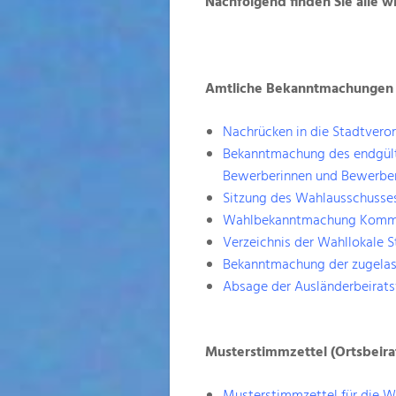
Nachfolgend finden Sie alle w
Amtliche Bekanntmachungen
Nachrücken in die Stadtver
Bekanntmachung des endgült
Bewerberinnen und Bewerber
Sitzung des Wahlausschusses
Wahlbekanntmachung Komm
Verzeichnis der Wahllokale S
Bekanntmachung der zugela
Absage der Ausländerbeirat
Musterstimmzettel (Ortsbeir