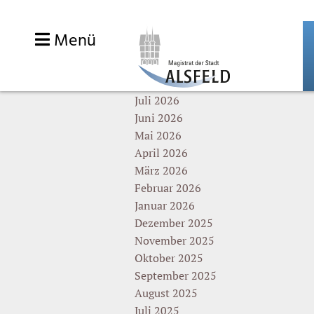
Zum
Sie sind hier:
Home
»
Inhalt
Menü
springen
Wählen Sie den gewünschten Monat
August 2026
Juli 2026
Juni 2026
Mai 2026
April 2026
März 2026
Februar 2026
Januar 2026
Dezember 2025
November 2025
Oktober 2025
September 2025
August 2025
Juli 2025