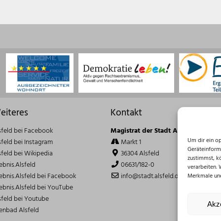
eiteres
Kontakt
sfeld bei Facebook
Magistrat der Stadt Alsfeld
Um dir ein o
sfeld bei Instagram
Markt 1
Geräteinform
sfeld bei Wikipedia
36304 Alsfeld
zustimmst, k
lebnis.Alsfeld
06631/182-0
verarbeiten.
lebnis.Alsfeld bei Facebook
info@stadt.alsfeld.de
Merkmale und
lebnis.Alsfeld bei YouTube
sfeld bei Youtube
Akz
lenbad Alsfeld