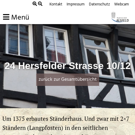
Zum
Kontakt
Impressum
Datenschutz
Webcam
Inhalt
Menü
springen
24 Hersfelder Strasse 10/12
zurück zur Gesamtübersicht
Um 1375 erbautes Ständerhaus. Und zwar mit 2×7
Ständern (Langpfosten) in den seitlichen