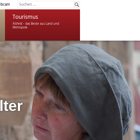
bcam
Tourismus
lter