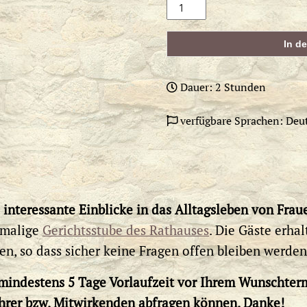
Frauenleben
im
Mittelalter
In d
Menge
Dauer: 2 Stunden
verfügbare Sprachen: Deu
t
interessante Einblicke in das Alltagsleben von Frau
emalige
Gerichtsstube des Rathauses
. Die Gäste erha
, so dass sicher keine Fragen offen bleiben werden
 mindestens 5 Tage Vorlaufzeit vor Ihrem Wunschterm
ührer bzw. Mitwirkenden abfragen können. Danke!