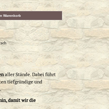
en Warenkorb
tsch
en
aller Stände. Dabei führt
lten tiefgründige und
.
in, damit wir die