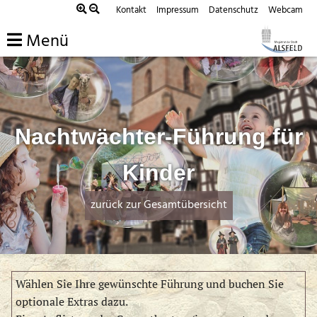
Zum
Kontakt
Impressum
Datenschutz
Webcam
Inhalt
Menü
springen
Nachtwächter-Führung für
Kinder
zurück zur Gesamtübersicht
Wählen Sie Ihre gewünschte Führung und buchen Sie
optionale Extras dazu.