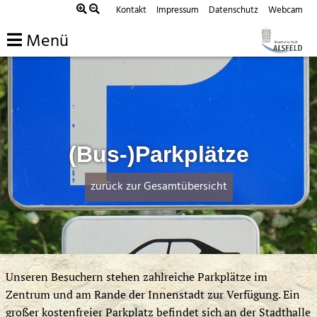
Zum
Kontakt
Impressum
Datenschutz
Webcam
Inhalt
Menü
springen
(Bus-)Parkplätze
zurück zur Gesamtübersicht
Unseren Besuchern stehen zahlreiche Parkplätze im
Zentrum und am Rande der Innenstadt zur Verfügung. Ein
großer kostenfreier Parkplatz befindet sich an der Stadthalle