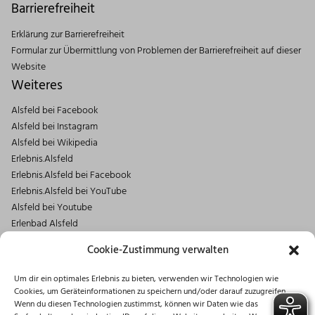
Barrierefreiheit
Erklärung zur Barrierefreiheit
Formular zur Übermittlung von Problemen der Barrierefreiheit auf dieser
Website
Weiteres
Alsfeld bei Facebook
Alsfeld bei Instagram
Alsfeld bei Wikipedia
Erlebnis.Alsfeld
Erlebnis.Alsfeld bei Facebook
Erlebnis.Alsfeld bei YouTube
Alsfeld bei Youtube
Erlenbad Alsfeld
Kontakt
Cookie-Zustimmung verwalten
Magistrat der Stadt Alsfeld
Um dir ein optimales Erlebnis zu bieten, verwenden wir Technologien wie
Markt 1
Cookies, um Geräteinformationen zu speichern und/oder darauf zuzugreifen.
36304 Alsfeld
Wenn du diesen Technologien zustimmst, können wir Daten wie das