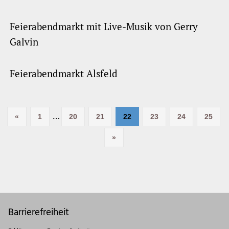
Feierabendmarkt mit Live-Musik von Gerry
Galvin
Feierabendmarkt Alsfeld
…
Vorherige
«
1
20
21
22
23
24
25
Seitennummerierung der Beiträge
Beiträge
Nächste
»
Beiträge
Barrierefreiheit