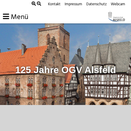
Zum
Kontakt
Impressum
Datenschutz
Webcam
Inhalt
Menü
springen
125 Jahre OGV Alsfeld