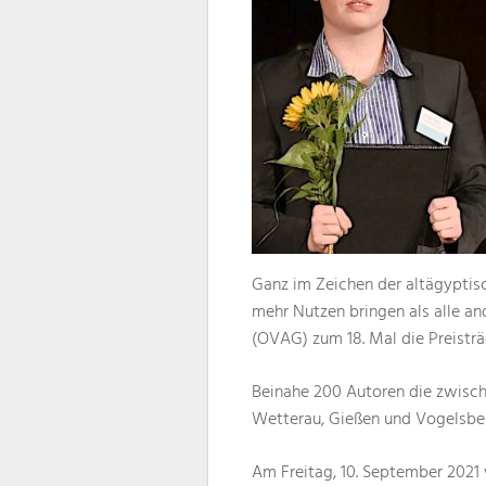
Ganz im Zeichen der altägyptis
mehr Nutzen bringen als alle a
(OVAG) zum 18. Mal die Preisträ
Beinahe 200 Autoren die zwische
Wetterau, Gießen und Vogelsb
Am Freitag, 10. September 2021