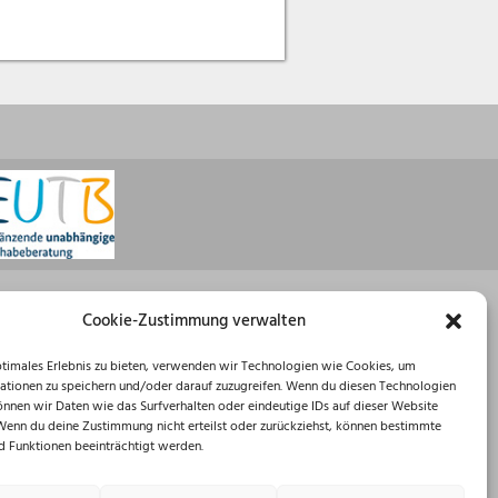
Öffnungszeiten
Cookie-Zustimmung verwalten
Montag: 08:30 – 16:00 Uhr
ptimales Erlebnis zu bieten, verwenden wir Technologien wie Cookies, um
Dienstag: 08:30 – 12:00 Uhr
ationen zu speichern und/oder darauf zuzugreifen. Wenn du diesen Technologien
Mittwoch: 08:30 – 12:00 Uhr
önnen wir Daten wie das Surfverhalten oder eindeutige IDs auf dieser Website
Donnerstag: 10:00 – 18:00 Uhr
 Wenn du deine Zustimmung nicht erteilst oder zurückziehst, können bestimmte
Freitag: 08:30 – 12:00 Uhr
 Funktionen beeinträchtigt werden.