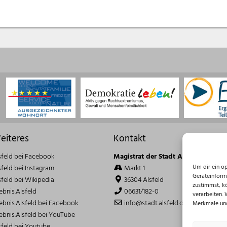
eiteres
Kontakt
sfeld bei Facebook
Magistrat der Stadt Alsfeld
Um dir ein o
sfeld bei Instagram
Markt 1
Geräteinform
sfeld bei Wikipedia
36304 Alsfeld
zustimmst, k
lebnis.Alsfeld
06631/182-0
verarbeiten.
lebnis.Alsfeld bei Facebook
info@stadt.alsfeld.de
Merkmale und
lebnis.Alsfeld bei YouTube
sfeld bei Youtube