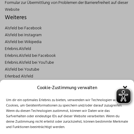
Formular zur Übermittlung von Problemen der Barrierefreiheit auf dieser
Website
Weiteres
Alsfeld bei Facebook
Alsfeld bei Instagram
Alsfeld bei Wikipedia
Erlebnis.Alsfeld
Erlebnis.Alsfeld bei Facebook
Erlebnis.Alsfeld bei YouTube
Alsfeld bei Youtube
Erlenbad Alsfeld
Kontakt
Cookie-Zustimmung verwalten
Magistrat der Stadt Alsfeld
Um dir ein optimales Erlebnis zu bieten, verwenden wir Technologien wie
Markt 1
Cookies, um Geräteinformationen zu speichern und/oder darauf zuzugreifen.
36304 Alsfeld
Wenn du diesen Technologien zustimmst, können wir Daten wie das
06631/182-0
Surfverhalten oder eindeutige IDs auf dieser Website verarbeiten. Wenn du
deine Zustimmung nicht erteilst oder zurückziehst, können bestimmte Merkmale
info@stadt.alsfeld.de
und Funktionen beeinträchtigt werden.
Öffnungszeiten