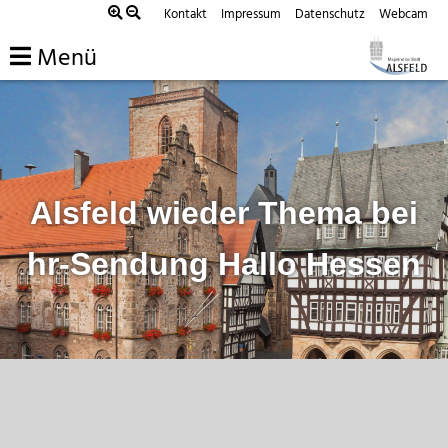
Zum
Kontakt
Impressum
Datenschutz
Webcam
Inhalt
Menü
springen
Alsfeld wieder Thema bei
hr-Sendung Hallo Hessen