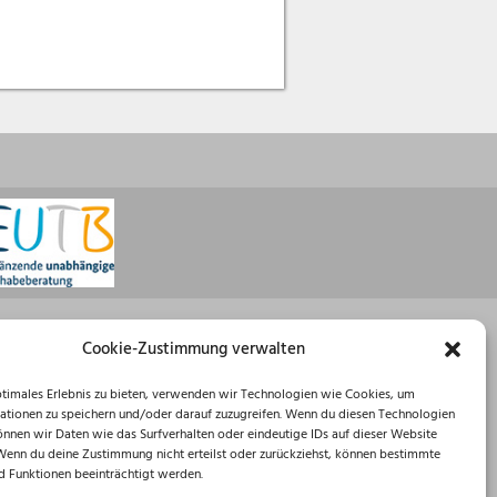
Öffnungszeiten
Cookie-Zustimmung verwalten
Montag: 08:30 – 16:00 Uhr
ptimales Erlebnis zu bieten, verwenden wir Technologien wie Cookies, um
Dienstag: 08:30 – 12:00 Uhr
ationen zu speichern und/oder darauf zuzugreifen. Wenn du diesen Technologien
Mittwoch: 08:30 – 12:00 Uhr
önnen wir Daten wie das Surfverhalten oder eindeutige IDs auf dieser Website
Donnerstag: 10:00 – 18:00 Uhr
 Wenn du deine Zustimmung nicht erteilst oder zurückziehst, können bestimmte
Freitag: 08:30 – 12:00 Uhr
 Funktionen beeinträchtigt werden.