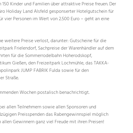
 150 Kinder und Familien über attraktive Preise freuen. Der
o Holiday Land Alsfeld gesponserter Hotelgutschein für
für vier Personen im Wert von 2.500 Euro – geht an eine
e weitere Preise verlost, darunter: Gutscheine für die
eitpark Frielendorf, Sachpreise der Warenhändler auf dem
 Fahrten für die Sommerrodelbahn Hoherodskopf,
atikum Gießen, den Freizeitpark Lochmühle, das TAKKA-
polinpark JUMP FABRIK Fulda sowie für den
er Straße.
mmenden Wochen postalisch benachrichtigt.
bei allen Teilnehmern sowie allen Sponsoren und
roßzügigen Preisspenden das Rabengewinnspiel möglich
llen Gewinnern ganz viel Freude mit ihren Preisen!