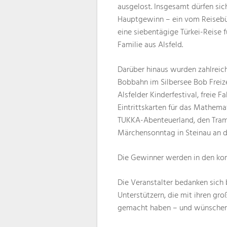
ausgelost. Insgesamt dürfen sich
Hauptgewinn – ein vom Reisebür
eine siebentägige Türkei-Reise 
Familie aus Alsfeld.
Darüber hinaus wurden zahlreich
Bobbahn im Silbersee Bob Freiz
Alsfelder Kinderfestival, freie
Eintrittskarten für das Mathem
TUKKA-Abenteuerland, den Tram
Märchensonntag in Steinau an d
Die Gewinner werden in den ko
Die Veranstalter bedanken sich 
Unterstützern, die mit ihren g
gemacht haben – und wünschen a