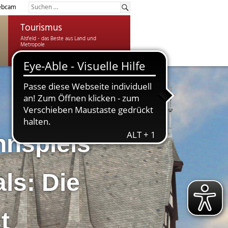
bcam
Tourismus
nspiels
als: Die
t