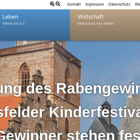
Kontakt
Impressum
Datenschutz
We
Leben
Wirtschaft
ung des Rabengewin
felder Kinderfestiv
Gewinner stehen fes