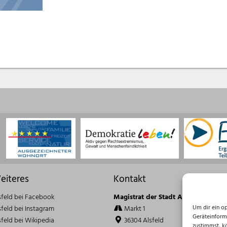
eiteres
Kontakt
sfeld bei Facebook
Magistrat der Stadt Alsfeld
Um dir ein o
sfeld bei Instagram
Markt 1
Geräteinform
sfeld bei Wikipedia
36304 Alsfeld
zustimmst, k