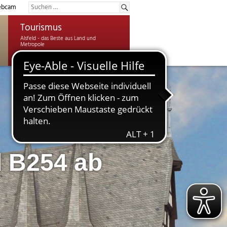
bcam
Tourismus
d B254 ab