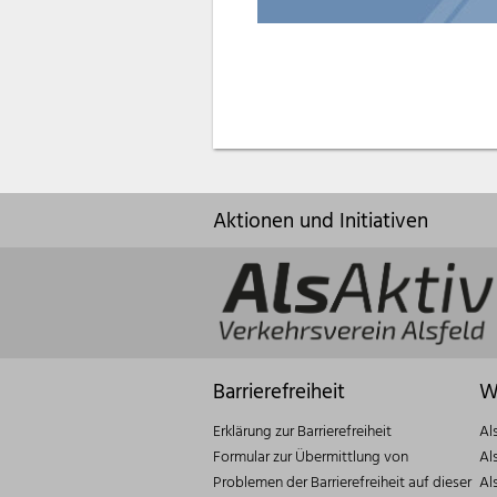
Aktionen und Initiativen
Barrierefreiheit
W
Erklärung zur Barrierefreiheit
Al
Formular zur Übermittlung von
Al
Problemen der Barrierefreiheit auf dieser
Al