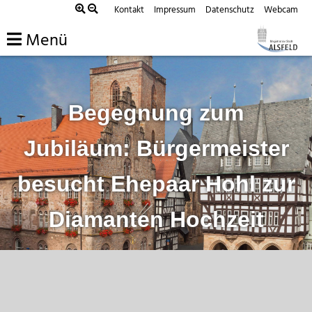
Zum
Kontakt
Impressum
Datenschutz
Webcam
Inhalt
Menü
springen
Begegnung zum
Jubiläum: Bürgermeister
besucht Ehepaar Hohl zur
Diamanten Hochzeit