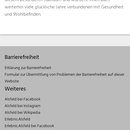
diesem besonderen Jubiläum und wünscht ihnen auch
weiterhin viele glückliche Jahre verbundenen mit Gesundheit
und Wohlbefinden.
Barrierefreiheit
Erklärung zur Barrierefreiheit
Formular zur Übermittlung von Problemen der Barrierefreiheit auf dieser
Website
Weiteres
Alsfeld bei Facebook
Alsfeld bei Instagram
Alsfeld bei Wikipedia
Erlebnis.Alsfeld
Erlebnis.Alsfeld bei Facebook