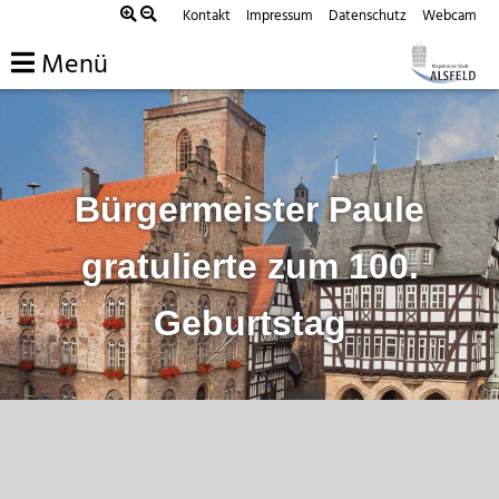
Zum
Kontakt
Impressum
Datenschutz
Webcam
Inhalt
Menü
springen
Bürgermeister Paule
gratulierte zum 100.
Geburtstag