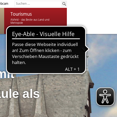
bcam
Tourismus
mit
ule als