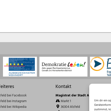
eiteres
Kontakt
sfeld bei Facebook
Magistrat der Stadt Alsfeld
Um dir ein o
sfeld bei Instagram
Markt 1
Geräteinform
sfeld bei Wikipedia
36304 Alsfeld
zustimmst, k