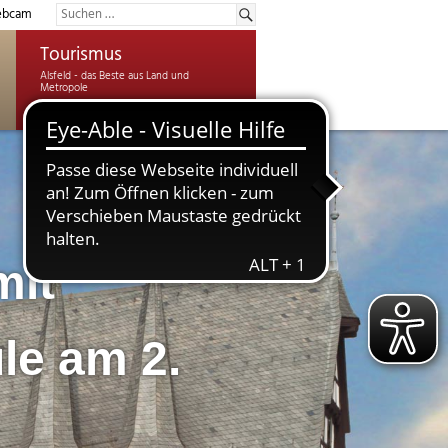
bcam
Tourismus
mit
le am 2.