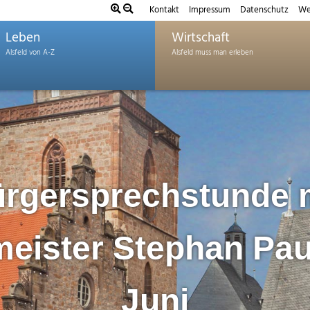
Kontakt
Impressum
Datenschutz
We
Leben
Wirtschaft
rgersprechstunde 
eister Stephan Pau
Juni