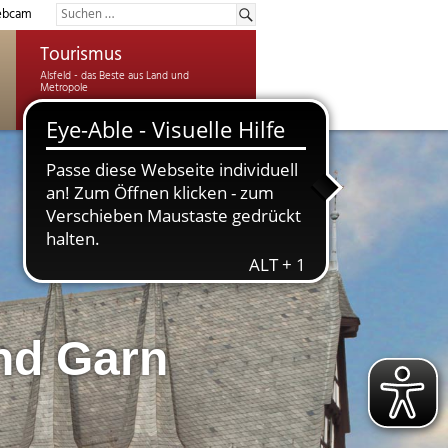
bcam
Tourismus
nd Garn