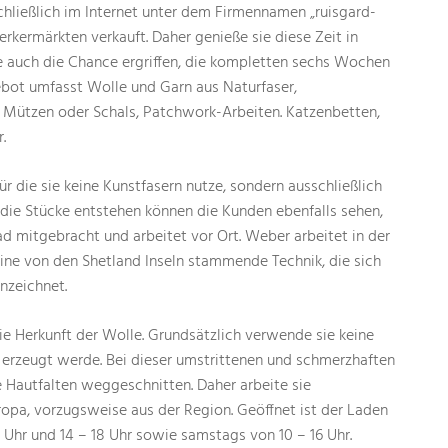
chließlich im Internet unter dem Firmennamen „ruisgard-
kermärkten verkauft. Daher genieße sie diese Zeit in
 auch die Chance ergriffen, die kompletten sechs Wochen
gebot umfasst Wolle und Garn aus Naturfaser,
 Mützen oder Schals, Patchwork-Arbeiten. Katzenbetten,
.
für die sie keine Kunstfasern nutze, sondern ausschließlich
die Stücke entstehen können die Kunden ebenfalls sehen,
d mitgebracht und arbeitet vor Ort. Weber arbeitet in der
eine von den Shetland Inseln stammende Technik, die sich
nzeichnet.
ie Herkunft der Wolle. Grundsätzlich verwende sie keine
 erzeugt werde. Bei dieser umstrittenen und schmerzhaften
Hautfalten weggeschnitten. Daher arbeite sie
ropa, vorzugsweise aus der Region. Geöffnet ist der Laden
3 Uhr und 14 – 18 Uhr sowie samstags von 10 – 16 Uhr.