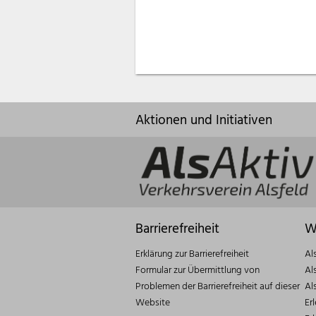
Aktionen und Initiativen
Barrierefreiheit
W
Erklärung zur Barrierefreiheit
Al
Formular zur Übermittlung von
Al
Problemen der Barrierefreiheit auf dieser
Al
Website
Er