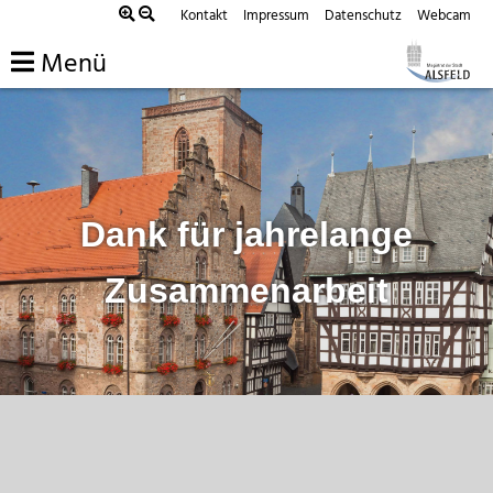
Zum
Kontakt
Impressum
Datenschutz
Webcam
Inhalt
Menü
springen
Dank für jahrelange
Zusammenarbeit