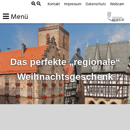
Zum
Kontakt
Impressum
Datenschutz
Webcam
Inhalt
Menü
springen
Das perfekte „regionale“
Weihnachtsgeschenk