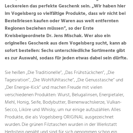
Leckereien das perfekte Geschenk sein. „Wir haben hier
im Vogelsberg so vielfältige Produkte, dass wir nicht bei
Bestellriesen kaufen oder Waren aus weit entfernten
Regionen beziehen müssen“, so der Erste
Kreisbeigeordnete Dr. Jens Mischak. Wer also ein
originelles Geschenk aus dem Vogelsberg sucht, kann ab
sofort bestellen: Sechs unterschiedliche Sortimente gibt
es zur Auswahl, sodass für jeden etwas dabei sein dürfte.
Sie heißen „Die Traditionelle“, „Das Frühstückchen“, „Die
Tagesration“, „Die Wohlfühltasche“, „Die Genusstasche“ und
„Der Energie-Kick“ und machen Freude mit vielen
verschiedenen Produkten: Wurst, Belugalinsen, Energietaler,
Mehl, Honig, Seife, Bodybutter, Bienenwachskerze, Vulkan-
Secco, Liköre und Whisky, um nur einige aufzuzählen. Alles
Produkte, die als Vogelsberg ORIGINAL ausgezeichnet
wurden. Die grünen Filztaschen wurden in der Werkstatt
Herbstein genäht und sind für sich genommen schon ein