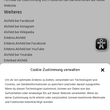
Formular zur Übermittlung von Problemen der Barrierefreiheit auf dieser
Website
Weiteres
Alsfeld bei Facebook
Alsfeld bei Instagram
Alsfeld bei Wikipedia
Erlebnis.Alsfeld
Erlebnis.Alsfeld bei Facebook
Erlebnis.Alsfeld bei YouTube
Alsfeld bei Youtube
Erlenbad Alsfeld
Kontakt
Cookie-Zustimmung verwalten
Magistrat der Stadt Alsfeld
Um dir ein optimales Erlebnis zu bieten, verwenden wir Technologien wie
Markt 1
Cookies, um Geräteinformationen zu speichern und/oder darauf zuzugreifen.
36304 Alsfeld
Wenn du diesen Technologien zustimmst, können wir Daten wie das
06631/182-0
Surfverhalten oder eindeutige IDs auf dieser Website verarbeiten. Wenn du
deine Zustimmung nicht erteilst oder zurückziehst, können bestimmte Merkmale
info@stadt.alsfeld.de
und Funktionen beeinträchtigt werden.
Öffnungszeiten