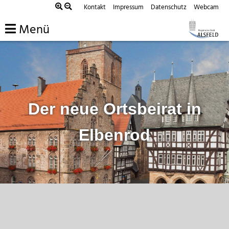
Zum
Kontakt
Impressum
Datenschutz
Webcam
Inhalt
Menü
springen
Der neue Ortsbeirat in
Elbenrod