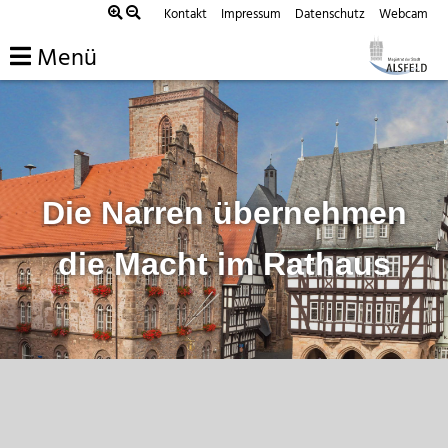
Zum
Kontakt
Impressum
Datenschutz
Webcam
Inhalt
Menü
springen
Die Narren übernehmen
die Macht im Rathaus