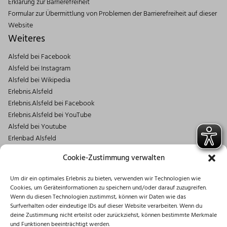
Erklärung zur Barrierefreiheit
Formular zur Übermittlung von Problemen der Barrierefreiheit auf dieser
Website
Weiteres
Alsfeld bei Facebook
Alsfeld bei Instagram
Alsfeld bei Wikipedia
Erlebnis.Alsfeld
Erlebnis.Alsfeld bei Facebook
Erlebnis.Alsfeld bei YouTube
Alsfeld bei Youtube
Erlenbad Alsfeld
Kontakt
Cookie-Zustimmung verwalten
Magistrat der Stadt Alsfeld
Um dir ein optimales Erlebnis zu bieten, verwenden wir Technologien wie
Markt 1
Cookies, um Geräteinformationen zu speichern und/oder darauf zuzugreifen.
36304 Alsfeld
Wenn du diesen Technologien zustimmst, können wir Daten wie das
06631/182-0
Surfverhalten oder eindeutige IDs auf dieser Website verarbeiten. Wenn du
deine Zustimmung nicht erteilst oder zurückziehst, können bestimmte Merkmale
info@stadt.alsfeld.de
und Funktionen beeinträchtigt werden.