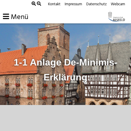
Zum
Kontakt
Impressum
Datenschutz
Webcam
Inhalt
Menü
springen
1-1 Anlage De-Minimis-
Erklärung