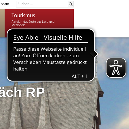
bcam
Tourismus
räch RP