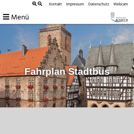
Zum
Kontakt
Impressum
Datenschutz
Webcam
Inhalt
Menü
springen
Fahrplan Stadtbus