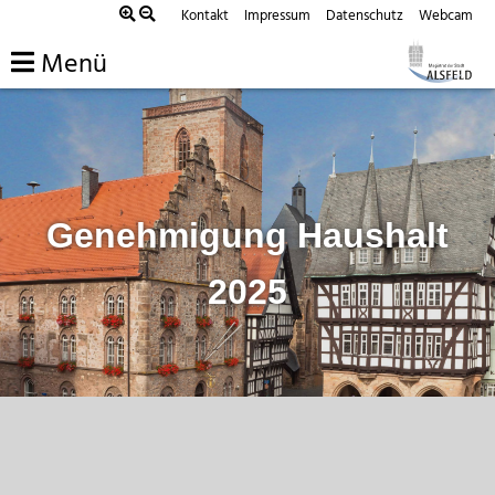
Zum
Kontakt
Impressum
Datenschutz
Webcam
Inhalt
Menü
springen
Genehmigung Haushalt
2025