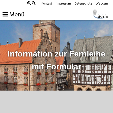
Zum
Kontakt
Impressum
Datenschutz
Webcam
Inhalt
Menü
springen
Information zur Fernleihe
mit Formular