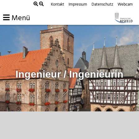
Zum
Kontakt
Impressum
Datenschutz
Webcam
Inhalt
Menü
springen
Ingenieur / Ingenieurin