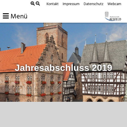
Zum
Kontakt
Impressum
Datenschutz
Webcam
Inhalt
Menü
springen
Jahresabschluss 2019