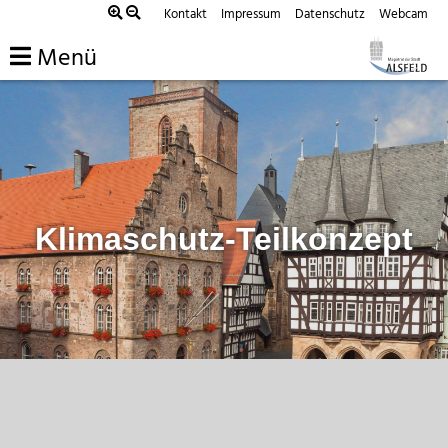
Zum
Kontakt
Impressum
Datenschutz
Webcam
Inhalt
Menü
springen
Klimaschutz-Teilkonzept