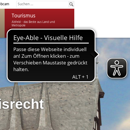
bcam
Tourismus
isrecht