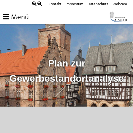
Zum
Kontakt
Impressum
Datenschutz
Webcam
Inhalt
Menü
springen
Plan zur
Gewerbestandortanalyse