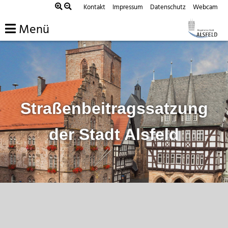
Zum
Kontakt
Impressum
Datenschutz
Webcam
Inhalt
Menü
springen
Straßenbeitragssatzung
der Stadt Alsfeld