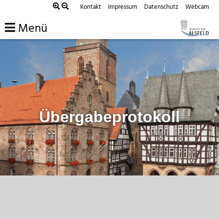
Zum
Kontakt
Impressum
Datenschutz
Webcam
Inhalt
Menü
springen
Übergabeprotokoll