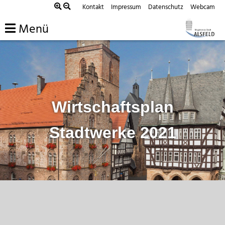
Zum
Kontakt
Impressum
Datenschutz
Webcam
Inhalt
Menü
springen
Wirtschaftsplan
Stadtwerke 2021