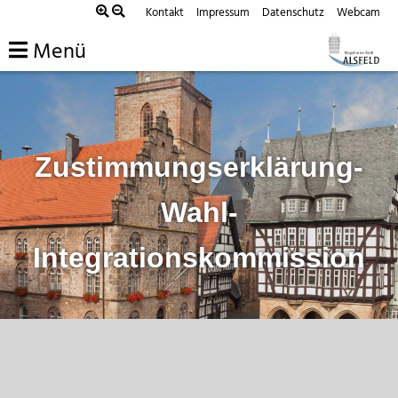
Zum
Kontakt
Impressum
Datenschutz
Webcam
Inhalt
Menü
springen
Zustimmungserklärung-
Wahl-
Integrationskommission