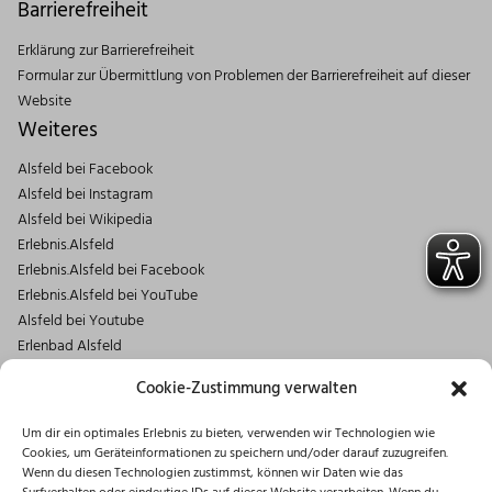
Barrierefreiheit
Erklärung zur Barrierefreiheit
Formular zur Übermittlung von Problemen der Barrierefreiheit auf dieser
Website
Weiteres
Alsfeld bei Facebook
Alsfeld bei Instagram
Alsfeld bei Wikipedia
Erlebnis.Alsfeld
Erlebnis.Alsfeld bei Facebook
Erlebnis.Alsfeld bei YouTube
Alsfeld bei Youtube
Erlenbad Alsfeld
Kontakt
Cookie-Zustimmung verwalten
Magistrat der Stadt Alsfeld
Um dir ein optimales Erlebnis zu bieten, verwenden wir Technologien wie
Markt 1
Cookies, um Geräteinformationen zu speichern und/oder darauf zuzugreifen.
36304 Alsfeld
Wenn du diesen Technologien zustimmst, können wir Daten wie das
06631/182-0