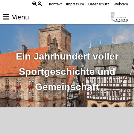
Zum
Kontakt
Impressum
Datenschutz
Webcam
Inhalt
Menü
springen
Ein Jahrhundert voller
Sportgeschichte und
Gemeinschaft