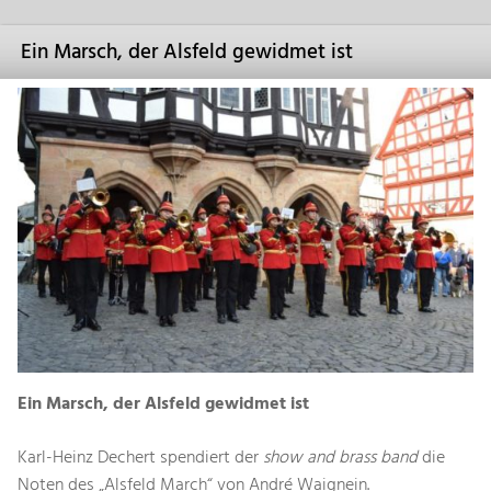
Ein Marsch, der Alsfeld gewidmet ist
Ein Marsch, der Alsfeld gewidmet ist
Karl-Heinz Dechert spendiert der
show and brass band
die
Noten des „Alsfeld March“ von André Waignein.