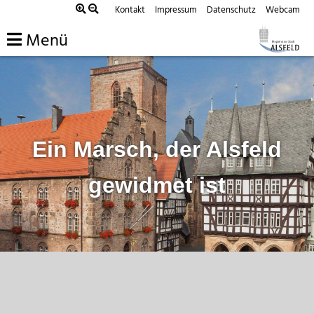
Zum
Kontakt
Impressum
Datenschutz
Webcam
Inhalt
Menü
springen
Ein Marsch, der Alsfeld
gewidmet ist